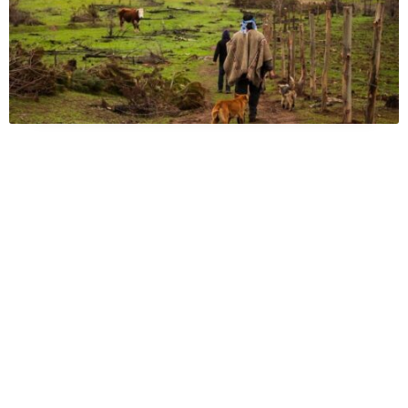
Exclusión Educativa en Tirúa: Otra rama de la creciente
violencia
Cuando estaban creciendo, la policía invadió sus comunidades y desde
entonces está instalada allí, con tanquetas y zorrillos. Dicen que lo
peor es el miedo, que los niños tiritan cada vez que pasa un
helicóptero o un dron inspeccionando sus escuelas, ceremonias o...