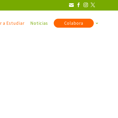




r a Estudiar
Noticias
Colabora