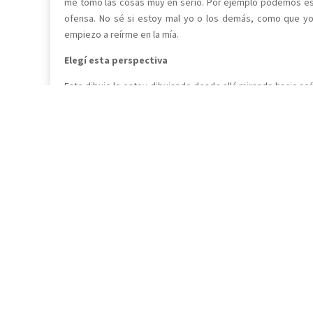
me tomo las cosas muy en serio. Por ejemplo podemos e
ofensa. No sé si estoy mal yo o los demás, como que yo
empiezo a reírme en la mía.
Elegí esta perspectiva
Este dibujo lo estoy dibujando desde allá mirando hacia ac
ve completa, por eso elegí esta parte.
Los lugares importantes para mí en el colegio son por ejem
por ahí y converso a veces. Es como mi espacio de distracci
casa, es como un lugar donde uno va a buscar ayuda. Ahí e
Si deseas continuar leyendo el testimonio de Cristobal mar