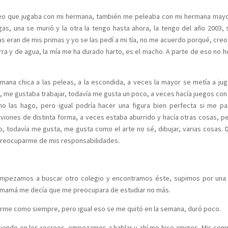
reo que jugaba con mi hermana, también me peleaba con mi hermana mayo
as, una se murió y la otra la tengo hasta ahora, la tengo del año 2003, 
s eran de mis primas y yo se las pedí a mi tía, no me acuerdo porqué, cre
erra y de agua, la mía me ha durado harto, es el macho. A parte de eso no h
mana chica a las peleas, a la escondida, a veces la mayor se metía a jug
, me gustaba trabajar, todavía me gusta un poco, a veces hacía juegos con
no las hago, pero igual podría hacer una figura bien perfecta si me p
 aviones de distinta forma, a veces estaba aburrido y hacía otras cosas, p
o, todavía me gusta, me gusta como el arte no sé, dibujar, varias cosas.
preocuparme de mis responsabilidades.
, empezamos a buscar otro colegio y encontramos éste, supimos por una 
 mamá me decía que me preocupara de estudiar no más.
rme como siempre, pero igual eso se me quitó en la semana, duró poco.
nociendo en los recreos, empezamos a hablar y ahí me hice amigos. Mis co