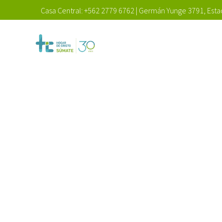
Casa Central:
+562 2779 6762
|
Germán Yunge 3791, Estac