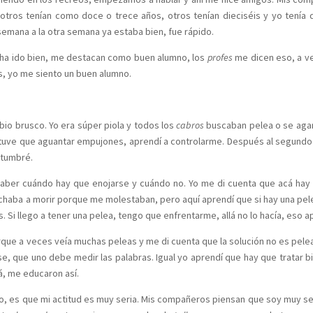
tros tenían como doce o trece años, otros tenían dieciséis y yo tenía 
emana a la otra semana ya estaba bien, fue rápido.
 ha ido bien, me destacan como buen alumno, los
profes
me dicen eso, a v
, yo me siento un buen alumno.
bio brusco. Yo era súper piola y todos los
cabros
buscaban pelea o se aga
o tuve que aguantar empujones, aprendí a controlarme. Después al segund
stumbré.
saber cuándo hay que enojarse y cuándo no. Yo me di cuenta que acá ha
echaba a morir porque me molestaban, pero aquí aprendí que si hay una pel
 Si llego a tener una pelea, tengo que enfrentarme, allá no lo hacía, eso a
orque a veces veía muchas peleas y me di cuenta que la solución no es pelea
e, que uno debe medir las palabras. Igual yo aprendí que hay que tratar bi
á, me educaron así.
go, es que mi actitud es muy seria. Mis compañeros piensan que soy muy se