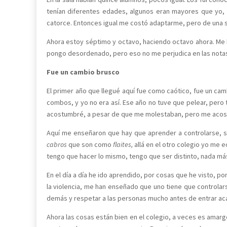
tenían diferentes edades, algunos eran mayores que yo, o
catorce. Entonces igual me costó adaptarme, pero de una s
Ahora estoy séptimo y octavo, haciendo octavo ahora. Me
pongo desordenado, pero eso no me perjudica en las notas
Fue un cambio brusco
El primer año que llegué aquí fue como caótico, fue un cam
combos, y yo no era así. Ese año no tuve que pelear, per
acostumbré, a pesar de que me molestaban, pero me aco
Aquí me enseñaron que hay que aprender a controlarse, 
cabros
que son como
flaites,
allá en el otro colegio yo me 
tengo que hacer lo mismo, tengo que ser distinto, nada más.
En el día a día he ido aprendido, por cosas que he visto, p
la violencia, me han enseñado que uno tiene que controlars
demás y respetar a las personas mucho antes de entrar ac
Ahora las cosas están bien en el colegio, a veces es amar