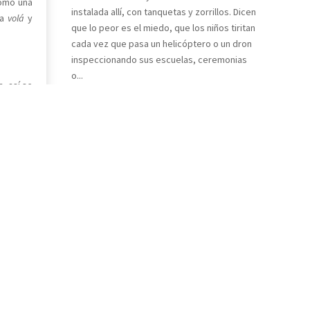
como una
instalada allí, con tanquetas y zorrillos. Dicen
la
vol
á
y
que lo peor es el miedo, que los niños tiritan
cada vez que pasa un helicóptero o un dron
inspeccionando sus escuelas, ceremonias
o...
, así se
e siento
man a la