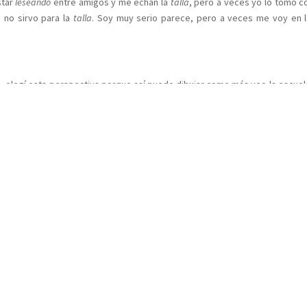
star
leseando
entre amigos y me echan la
talla
, pero a veces yo lo tomo 
 no sirvo para la
talla
. Soy muy serio parece, pero a veces me voy en 
á, elegí esta perspectiva porque así puedo dibujar como más veo la escuela
plo este sector donde están los árboles, en ese sector yo me relajo, yo m
ón. Más allá están los tíos, ahí vamos cuando uno se siente mal, cuando lla
stán también los orientadores y donde paso el recreo……..
ca aquí:
Testimonio Cristobal Luengo