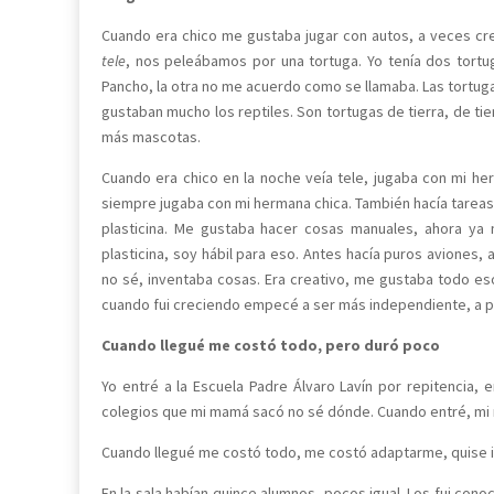
Cuando era chico me gustaba jugar con autos, a veces c
tele
, nos peleábamos por una tortuga. Yo tenía dos tortug
Pancho, la otra no me acuerdo como se llamaba. Las tortuga
gustaban mucho los reptiles. Son tortugas de tierra, de ti
más mascotas.
Cuando era chico en la noche veía tele, jugaba con mi her
siempre jugaba con mi hermana chica. También hacía tareas
plasticina. Me gustaba hacer cosas manuales, ahora ya 
plasticina, soy hábil para eso. Antes hacía puros aviones,
no sé, inventaba cosas. Era creativo, me gustaba todo es
cuando fui creciendo empecé a ser más independiente, a 
Cuando llegué me costó todo, pero duró poco
Yo entré a la Escuela Padre Álvaro Lavín por repitencia
colegios que mi mamá sacó no sé dónde. Cuando entré, mi
Cuando llegué me costó todo, me costó adaptarme, quise i
En la sala habían quince alumnos, pocos igual. Los fui co