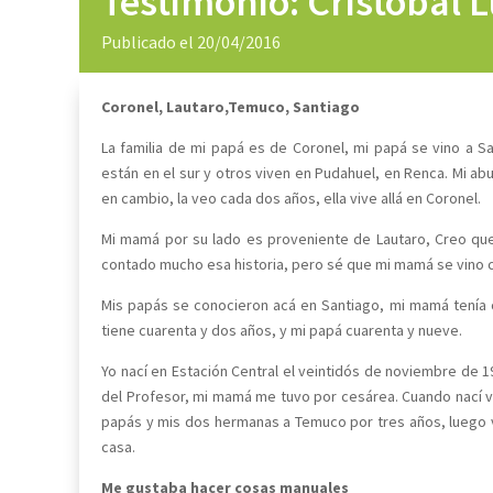
Testimonio: Cristóbal 
Publicado el 20/04/2016
Coronel, Lautaro,Temuco, Santiago
La familia de mi papá es de Coronel, mi papá se vino a Sa
están en el sur y otros viven en Pudahuel, en Renca. Mi ab
en cambio, la veo cada dos años, ella vive allá en Coronel.
Mi mamá por su lado es proveniente de Lautaro, Creo que
contado mucho esa historia, pero sé que mi mamá se vino co
Mis papás se conocieron acá en Santiago, mi mamá tenía 
tiene cuarenta y dos años, y mi papá cuarenta y nueve.
Yo nací en Estación Central el veintidós de noviembre de 1
del Profesor, mi mamá me tuvo por cesárea. Cuando nací v
papás y mis dos hermanas a Temuco por tres años, luego v
casa.
Me gustaba hacer cosas manuales