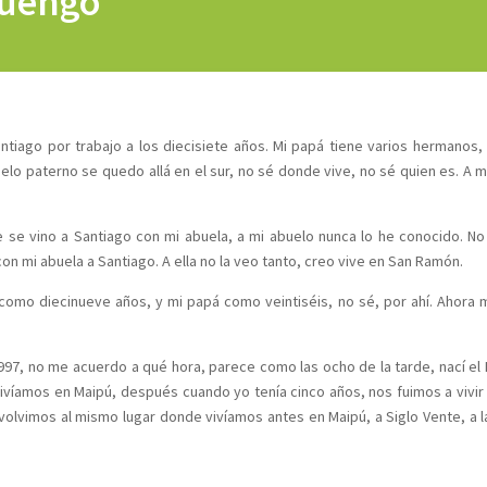
Luengo
ntiago por trabajo a los diecisiete años. Mi papá tiene varios hermanos,
uelo paterno se quedo allá en el sur, no sé donde vive, no sé quien es. A m
 se vino a Santiago con mi abuela, a mi abuelo nunca lo he conocido. N
n mi abuela a Santiago. A ella no la veo tanto, creo vive en San Ramón.
como diecinueve años, y mi papá como veintiséis, no sé, por ahí. Ahora
997, no me acuerdo a qué hora, parece como las ocho de la tarde, nací el 
ivíamos en Maipú, después cuando yo tenía cinco años, nos fuimos a vivir
olvimos al mismo lugar donde vivíamos antes en Maipú, a Siglo Vente, a 