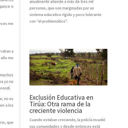
anualmente atiende a más de tres mil
quince o
personas, que son marginadas por un
sistema educativo rígido y poco tolerante
con “el problemático”.
eces me
rraban a
o año me
y muchos
ea yo no
prendí.
Exclusión Educativa en
r, no es
Tirúa: Otra rama de la
en a los
creciente violencia
Cuando estaban creciendo, la policía invadió
rio, que
sus comunidades y desde entonces está