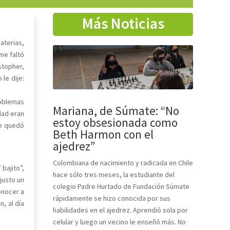
Más Noticias
aterias,
me faltó
stopher,
le dije:
roblemas
Mariana, de Súmate: “No
dad eran
estoy obsesionada como
me quedó
Beth Harmon con el
ajedrez”
Colombiana de nacimiento y radicada en Chile
 bajito”,
hace sólo tres meses, la estudiante del
justo un
colegio Padre Hurtado de Fundación Súmate
onocer a
rápidamente se hizo conocida por sus
, al día
habilidades en el ajedrez. Aprendió sola por
celular y luego un vecino le enseñó más. No