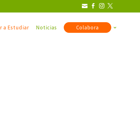




r a Estudiar
Noticias
Colabora