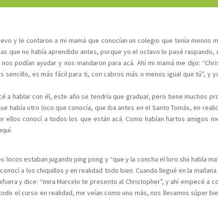
uevo y le contaron a mi mamá que conocían un colegio que tenía menos m
as que no había aprendido antes, porque yo el octavo lo pasé raspando, 
 nos podían ayudar y nos mandaron para acá. Ahí mi mamá me dijo: “Chri
sencillo, es más fácil para ti, con cabros más o menos igual que tú”, y yo 
é a hablar con él, este año se tendría que graduar, pero tiene muchos p
ue había otro loco que conocía, que iba antes en el Santo Tomás, en reali
por ellos conocí a todos los que están acá. Como habían hartos amigos 
aquí.
os locos estaban jugando ping pong y “que y la concha el loro shii habla ma’
conocí a los chiquillos y en realidad todo bien. Cuando llegué en la mañana 
uera y dice: “mira Marcelo te presento al Christopher”, y ahí empecé a c
a todo el curso en realidad, me veían como uno más, nos llevamos súper bien