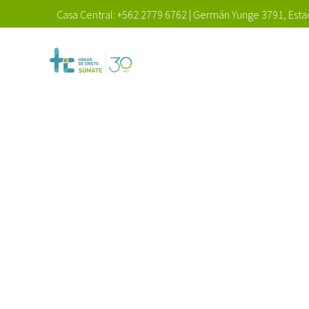
Casa Central:
+562 2779 6762
|
Germán Yunge 3791, Estac