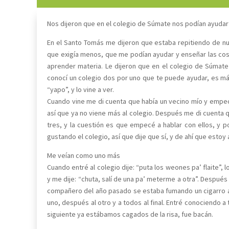
Nos dijeron que en el colegio de Súmate nos podían ayudar
En el Santo Tomás me dijeron que estaba repitiendo de n
que exigía menos, que me podían ayudar y enseñar las cos
aprender materia. Le dijeron que en el colegio de Súmate
conocí un colegio dos por uno que te puede ayudar, es más 
“yapo”, y lo vine a ver.
Cuando vine me di cuenta que había un vecino mío y empec
así que ya no viene más al colegio. Después me di cuenta q
tres, y la cuestión es que empecé a hablar con ellos, y 
gustando el colegio, así que dije que sí, y de ahí que estoy 
Me veían como uno más
Cuando entré al colegio dije: “puta los weones pa’ flaite”, l
y me dije: “chuta, salí de una pa’ meterme a otra”. Después 
compañero del año pasado se estaba fumando un cigarro af
uno, después al otro y a todos al final. Entré conociendo 
siguiente ya estábamos cagados de la risa, fue bacán.