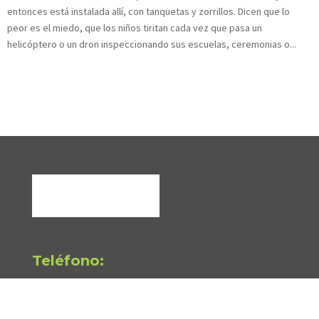
entonces está instalada allí, con tanquetas y zorrillos. Dicen que lo
peor es el miedo, que los niños tiritan cada vez que pasa un
helicóptero o un dron inspeccionando sus escuelas, ceremonias o...
Teléfono:
(+5622) 7796762
Dirección: