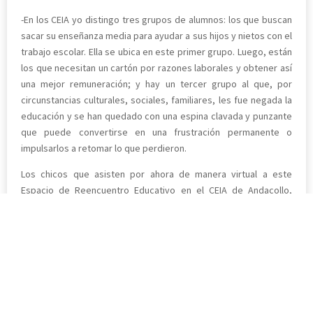
-En los CEIA yo distingo tres grupos de alumnos: los que buscan
sacar su enseñanza media para ayudar a sus hijos y nietos con el
trabajo escolar. Ella se ubica en este primer grupo. Luego, están
los que necesitan un cartón por razones laborales y obtener así
una mejor remuneración; y hay un tercer grupo al que, por
circunstancias culturales, sociales, familiares, les fue negada la
educación y se han quedado con una espina clavada y punzante
que puede convertirse en una frustración permanente o
impulsarlos a retomar lo que perdieron.
Los chicos que asisten por ahora de manera virtual a este
Espacio de Reencuentro Educativo en el CEIA de Andacollo,
pertenecen a este tercer grupo. Como detalla el director
Honores: “Tenemos entre ellos hartos casos de alumnos
judicializados. Yo sueño con que parte importante de ellos, ojalá
todos, logren recuperar su escolarización perdida. Que varios
de ellos, que pasaron o se criaron en hogares o estuvieron en
centros de detención juvenil, que han vivido en situación de
permanente o recurrente abandono, con tremendos “dramas”