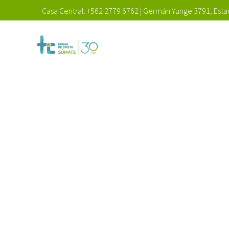
Casa Central:
+562 2779 6762
|
Germán Yunge 3791, Estac