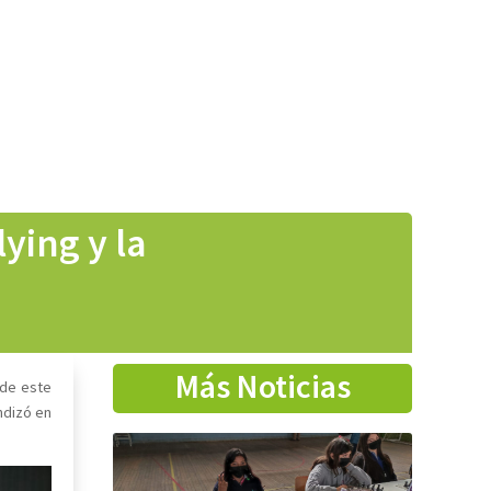
ying y la
Más Noticias
 de este
undizó en