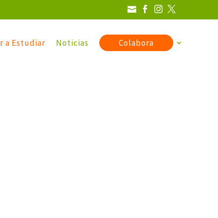




r a Estudiar
Noticias
Colabora