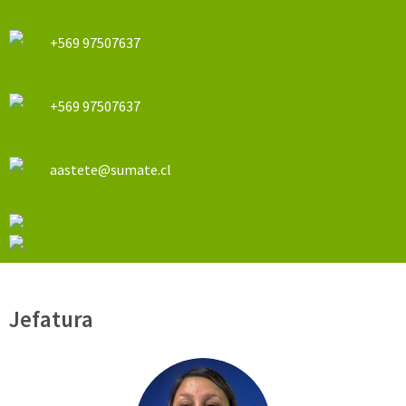
+569 97507637
+569 97507637
aastete@sumate.cl
Jefatura