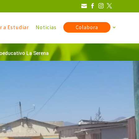




r a Estudiar
Noticias
Colabora
oeducativo La Serena