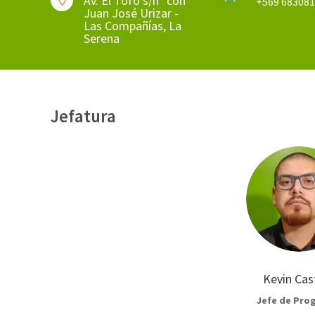
Av. El Tofo s/n° con

+569 68308
Juan José Urizar -
Las Compañías, La
Serena
Jefatura
Kevin Cast
Jefe de Pro