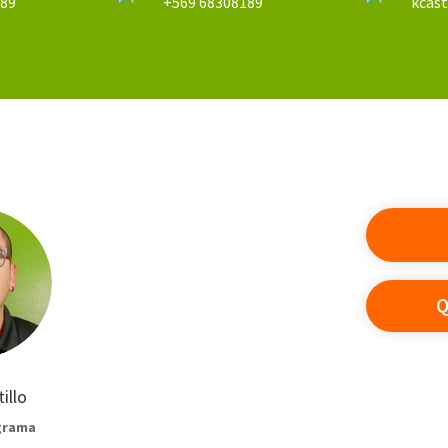
189
+569 68308189
kcast
Q
illo
grama