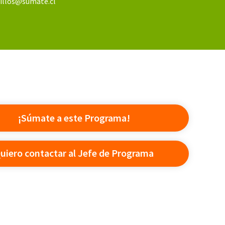
illos@sumate.cl
¡Súmate a este Programa!
uiero contactar al Jefe de Programa