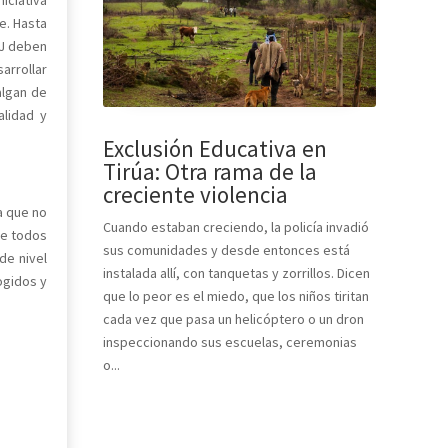
e. Hasta
NJ deben
arrollar
algan de
alidad y
Exclusión Educativa en
Tirúa: Otra rama de la
creciente violencia
a que no
Cuando estaban creciendo, la policía invadió
ue todos
sus comunidades y desde entonces está
de nivel
instalada allí, con tanquetas y zorrillos. Dicen
ogidos y
que lo peor es el miedo, que los niños tiritan
cada vez que pasa un helicóptero o un dron
inspeccionando sus escuelas, ceremonias
o...