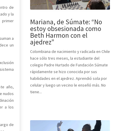
entro de
ado y la
Mariana, de Súmate: “No
 primer
estoy obsesionada como
Beth Harmon con el
 suman a
ajedrez”
udece un
Colombiana de nacimiento y radicada en Chile
hace sólo tres meses, la estudiante del
xclusión
colegio Padre Hurtado de Fundación Súmate
 sistema
rápidamente se hizo conocida por sus
habilidades en el ajedrez. Aprendió sola por
celular y luego un vecino le enseñó más. No
ste año,
tiene...
de nudos
dinación
er a los
cargo de