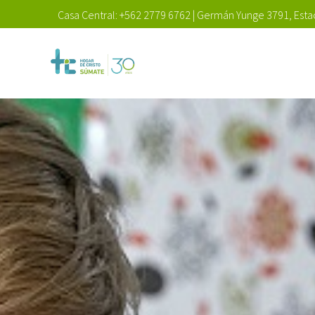
Casa Central:
+562 2779 6762
|
Germán Yunge 3791, Estac