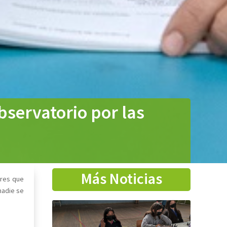
bservatorio por las
Más Noticias
ores que
nadie se