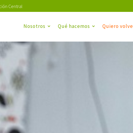
ión Central
Nosotros
Qué hacemos
Quiero volve