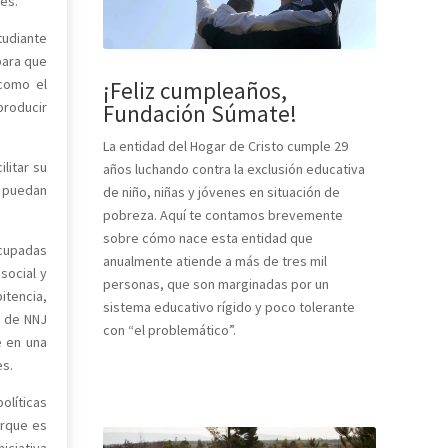
es.
tudiante
para que
–como el
¡Feliz cumpleaños,
producir
Fundación Súmate!
La entidad del Hogar de Cristo cumple 29
litar su
años luchando contra la exclusión educativa
y puedan
de niño, niñas y jóvenes en situación de
pobreza. Aquí te contamos brevemente
sobre cómo nace esta entidad que
ocupadas
anualmente atiende a más de tres mil
social y
personas, que son marginadas por un
itencia,
sistema educativo rígido y poco tolerante
% de NNJ
con “el problemático”.
e en una
es.
olíticas
orque es
iciativa