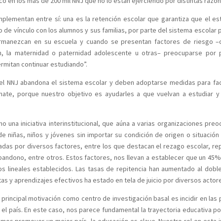
co en los más de 200 mil NNJ que no lo están ejerciendo por distintas razon
mplementan entre sí: una es la retención escolar que garantiza que el es
 de vínculo con los alumnos y sus familias, por parte del sistema escolar 
ermanezcan en su escuela y cuando se presentan factores de riesgo 
ión, la maternidad o paternidad adolescente u otras– preocuparse por 
rmitan continuar estudiando”.
el NNJ abandona el sistema escolar y deben adoptarse medidas para faci
mate, porque nuestro objetivo es ayudarles a que vuelvan a estudiar 
o una iniciativa interinstitucional, que aúna a varias organizaciones pre
e niñas, niños y jóvenes sin importar su condición de origen o situación 
adas por diversos factores, entre los que destacan el rezago escolar, rep
abandono, entre otros. Estos factores, nos llevan a establecer que un 45
ños lineales establecidos. Las tasas de repitencia han aumentado al dobl
s y aprendizajes efectivos ha estado en tela de juicio por diversos actor
 principal motivación como centro de investigación basal es incidir en las p
 el país. En este caso, nos parece fundamental la trayectoria educativa p
emos promover un mejor país, la educación es clave. Nuestro rol en esta in