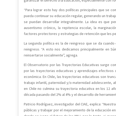
garantizar el derecho a la Educación, especialmente con fo
“Para lograr esto hay dos políticas principales que se co
pueda continuar su educación regular, generando un trabajo
se puedan desarrollar integralmente. La idea es que p
ausentismo crónico, la repitencia escolar, la marginac
factores protectores y estrategias de retención que les pe
La segunda política es la de reingreso que se da cuando 
reingreso. “A esto nos dedicamos principalmente en Sú
reinsertarse socialmente”, agrega.
El Observatorio por las Trayectorias Educativas surge com
por las trayectorias educativas y aprendizajes efectivos d
económica. En Chile, las trayectorias educativas son trunc
trabajo infantil, paternidad y/o maternidad adolescente, 
en Chile no culmina su trayectoria educativa en los 12 a
década pasando del 2% al 4% y el desarrollo de herramienta
Patricio Rodríguez, investigador del CIAE, explica: “Nuestra
públicas y trabajar por el mejoramiento de la educación en
donde se juega el futuro de los NNJ, por lo tanto, si quer