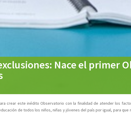
exclusiones: Nace el primer O
s
ara crear este inédito Observatorio con la finalidad de atender los fact
 educación de todos los niños, niñas y jóvenes del país por igual, para que 