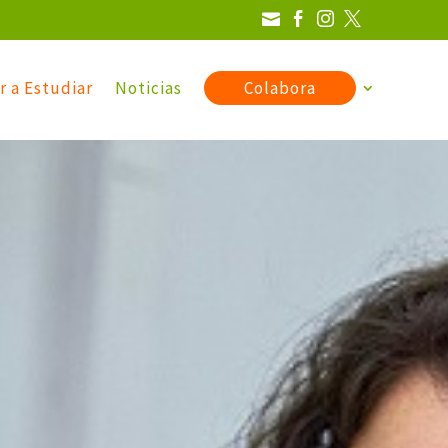




r a Estudiar
Noticias
Colabora