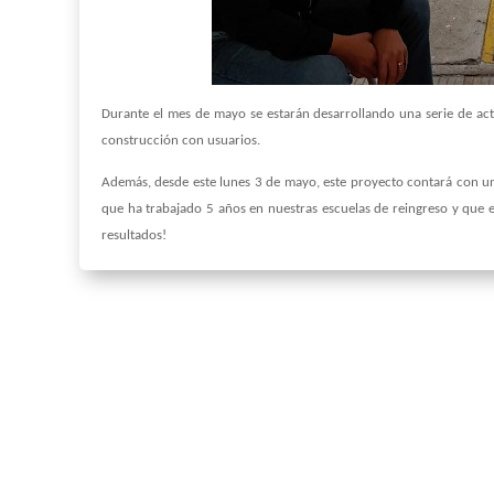
Durante el mes de mayo se estarán desarrollando una serie de acti
construcción con usuarios.
Además, desde este lunes 3 de mayo, este proyecto contará con un 
que ha trabajado 5 años en nuestras escuelas de reingreso y que 
resultados!