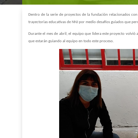
Dentro de la serie de proyectos de la fundación relacionados con
trayectorias educativas de NNJ por medio desafíos guiados que permi
Durante el mes de abril, el equipo que lidera este proyecto volvió a
que estarán guiando al equipo en todo este proceso.