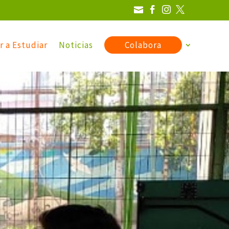




r a Estudiar
Noticias
Colabora