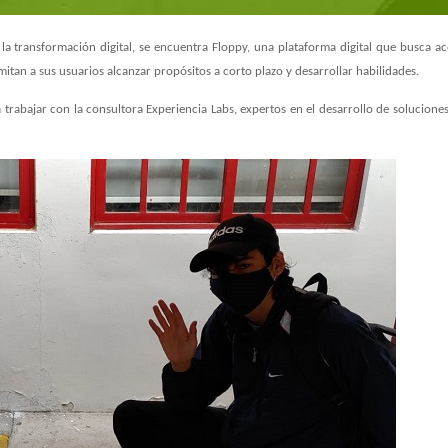
 la transformación digital, se encuentra Floppy, una plataforma digital que busca 
tan a sus usuarios alcanzar propósitos a corto plazo y desarrollar habilidades.
 trabajar con la consultora Experiencia Labs, expertos en el desarrollo de soluciones