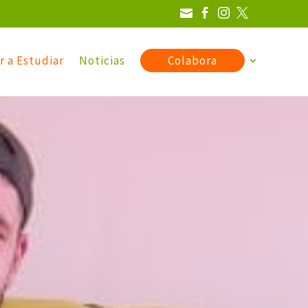




r a Estudiar
Noticias
Colabora