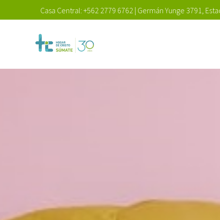
Casa Central:
+562 2779 6762
|
Germán Yunge 3791, Estac