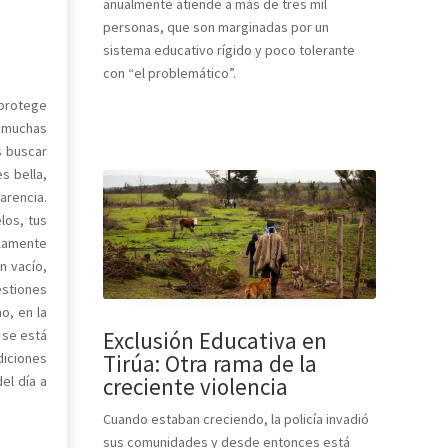
anualmente atiende a más de tres mil
personas, que son marginadas por un
sistema educativo rígido y poco tolerante
con “el problemático”.
 protege
ue muchas
s buscar
s bella,
arencia.
los, tus
olamente
n vacío,
estiones
o, en la
Exclusión Educativa en
 se está
Tirúa: Otra rama de la
diciones
creciente violencia
el día a
Cuando estaban creciendo, la policía invadió
sus comunidades y desde entonces está