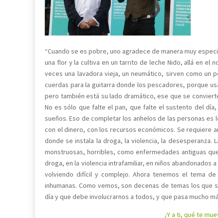
“Cuando se es pobre, uno agradece de manera muy especial
una flor y la cultiva en un tarrito de leche Nido, allá en e
veces una lavadora vieja, un neumático, sirven como un p
cuerdas para la guitarra donde los pescadores, porque us
pero también está su lado dramático, ese que se convierte
No es sólo que falte el pan, que falte el sustento del dí
sueños. Eso de completar los anhelos de las personas es 
con el dinero, con los recursos económicos. Se requiere a
donde se instala la droga, la violencia, la desesperanza. 
monstruosas, horribles, como enfermedades antiguas que 
droga, en la violencia intrafamiliar, en niños abandonados 
volviendo difícil y complejo. Ahora tenemos el tema de
inhumanas. Como vemos, son decenas de temas los que se 
día y que debe involucrarnos a todos, y que pasa mucho más p
¿Y a ti, qué te mu