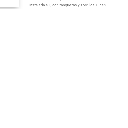
instalada allí, con tanquetas y zorrillos. Dicen
que lo peor es el miedo, que los niños tiritan
cada vez que pasa un helicóptero o un dron
inspeccionando sus escuelas, ceremonias
o...
Colabora
Hazte Socio
Hazte Voluntario
Apadrina a un Estudiante