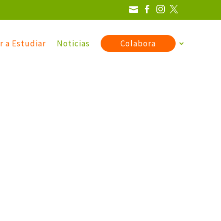




r a Estudiar
Noticias
Colabora