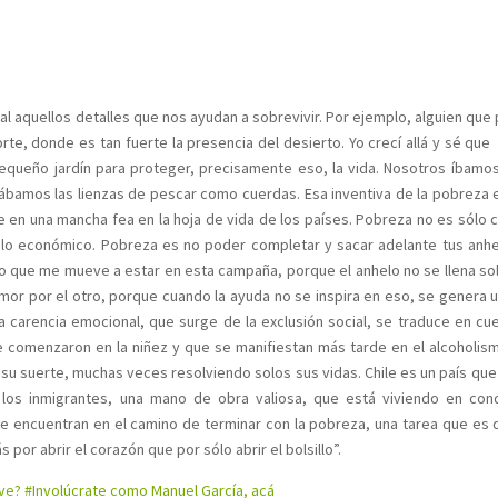
 aquellos detalles que nos ayudan a sobrevivir. Por ejemplo, alguien que
l norte, donde es tan fuerte la presencia del desierto. Yo crecí allá y sé q
equeño jardín para proteger, precisamente eso, la vida. Nosotros íbamo
ábamos las lienzas de pescar como cuerdas. Esa inventiva de la pobreza e
 en una mancha fea en la hoja de vida de los países. Pobreza no es sólo c
a, lo económico. Pobreza es no poder completar y sacar adelante tus anhe
lo que me mueve a estar en esta campaña, porque el anhelo no se llena s
mor por el otro, porque cuando la ayuda no se inspira en eso, se genera u
La carencia emocional, que surge de la exclusión social, se traduce en cu
comenzaron en la niñez y que se manifiestan más tarde en el alcoholism
a su suerte, muchas veces resolviendo solos sus vidas. Chile es un país que
 los inmigrantes, una mano de obra valiosa, que está viviendo en con
encuentran en el camino de terminar con la pobreza, una tarea que es d
or abrir el corazón que por sólo abrir el bolsillo”.
eve? #Involúcrate como Manuel García, acá