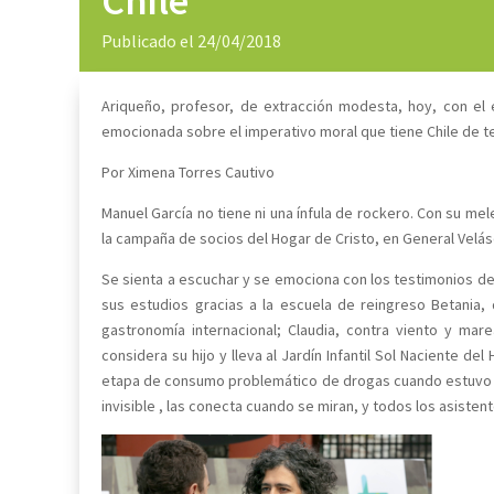
Chile”
Publicado el 24/04/2018
Ariqueño, profesor, de extracción modesta, hoy, con el 
emocionada sobre el imperativo moral que tiene Chile de t
Por Ximena Torres Cautivo
Manuel García no tiene ni una ínfula de rockero. Con su me
la campaña de socios del Hogar de Cristo, en General Velá
Se sienta a escuchar y se emociona con los testimonios de 
sus estudios gracias a la escuela de reingreso Betania
gastronomía internacional; Claudia, contra viento y ma
considera su hijo y lleva al Jardín Infantil Sol Naciente de
etapa de consumo problemático de drogas cuando estuvo en
invisible , las conecta cuando se miran, y todos los asiste