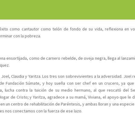
éxito como cantautor como telón de fondo de su vida, reflexiona en vo
erminar con la pobreza.
lena ensortijada, como de carnero rebelde, de oveja negra, llega al lanzam
squez.
Joel, Claudia y Yaritza. Los tres son sobrevivientes a la adversidad. Joel 
, de Fundación Súmate, y hoy sueña con ser chef en un crucero, ya que
rea, lucha contra la tuición de su medio hermano, al que rescató del 
l Hogar de Cristo; y Yaritza, agradece a su mamá, Viviana, el apoyo que le d
 un centro de rehabilitación de Paréntesis, y ambas lloran y una especie
ntes nos conectamos con la fuerza de ese lazo.