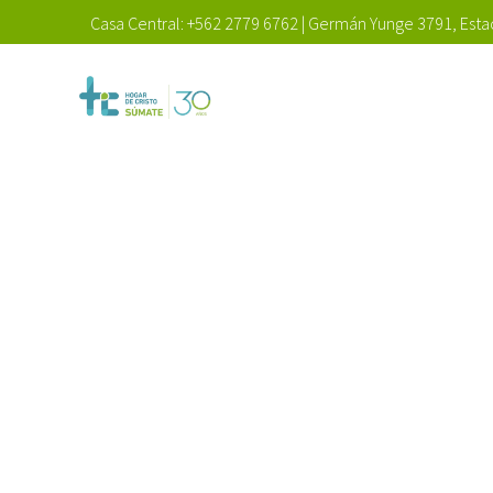
Casa Central:
+562 2779 6762
|
Germán Yunge 3791, Estac