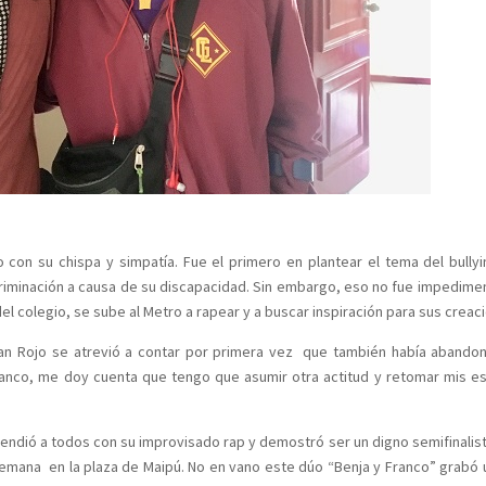
o con su chispa y simpatía. Fue el primero en plantear el tema del bullyi
scriminación a causa de su discapacidad. Sin embargo, eso no fue impedime
el colegio, se sube al Metro a rapear y a buscar inspiración para sus creac
clan Rojo se atrevió a contar por primera vez que también había abando
Franco, me doy cuenta que tengo que asumir otra actitud y retomar mis es
ndió a todos con su improvisado rap y demostró ser un digno semifinalist
 semana en la plaza de Maipú. No en vano este dúo “Benja y Franco” grabó 