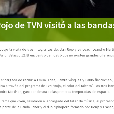
Rojo de TVN visitó a las band
ujo la visita de tres integrantes del clan Rojo y su coach Leandro Martí
Fanor Velasco 12. El encuentro demostró que no existen grandes diferenci
la encargada de recibir a Emilia Dides, Camila Vásquez y Pablo Ñancucheo,
va a través del programa de TVN “Rojo, el color del talento”. Los tres int
ndro Martínez, ganador de una de las primeras temporadas del espacio.
e fama que viven, saludaron al encargado del taller de música, el profesor
aba parte de la Banda Fanor y el dúo hiphopero formado por Benja y Franc