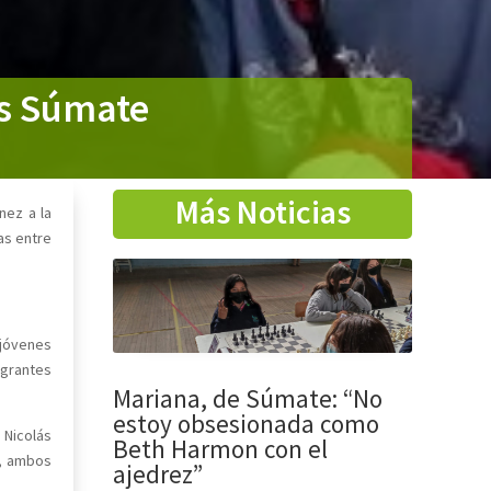
as Súmate
Más Noticias
nez a la
as entre
 jóvenes
egrantes
Mariana, de Súmate: “No
estoy obsesionada como
 Nicolás
Beth Harmon con el
o, ambos
ajedrez”