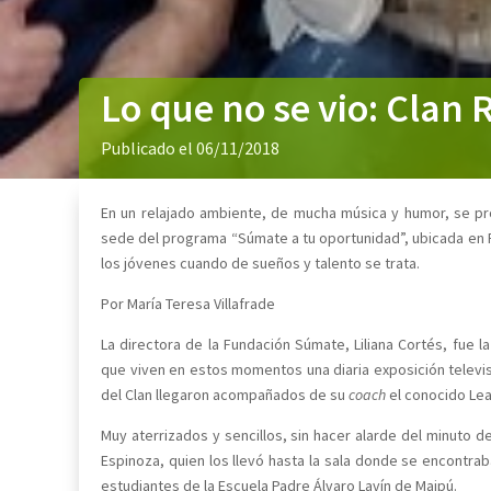
Lo que no se vio: Clan 
Publicado el 06/11/2018
En un relajado ambiente, de mucha música y humor, se prod
sede del programa “Súmate a tu oportunidad”, ubicada en 
los jóvenes cuando de sueños y talento se trata.
Por María Teresa Villafrade
La directora de la Fundación Súmate, Liliana Cortés, fue 
que viven en estos momentos una diaria exposición televisi
del Clan llegaron acompañados de su
coach
el conocido Lea
Muy aterrizados y sencillos, sin hacer alarde del minuto d
Espinoza, quien los llevó hasta la sala donde se encontr
estudiantes de la Escuela Padre Álvaro Lavín de Maipú.