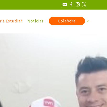




r a Estudiar
Noticias
Colabora