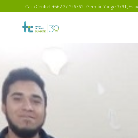
Casa Central:
+562 2779 6762
|
Germán Yunge 3791, Estac