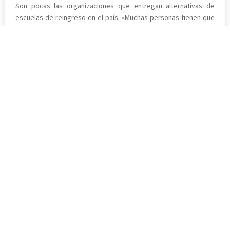
Son pocas las organizaciones que entregan alternativas de
escuelas de reingreso en el país. «Muchas personas tienen que
esperar a ser adultos para recién volver a estudiar, porque ahí
se pueden matricular en algún centro de educación de adultos.
Pero el ideal es actuar antes, recuperarlos lo antes posible»,
dice Liliana Cortés.
«Hoy día el país no tiene una oferta pública y clara para resolver