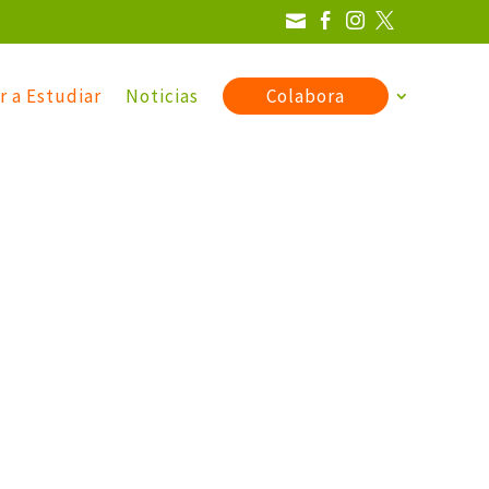




r a Estudiar
Noticias
Colabora