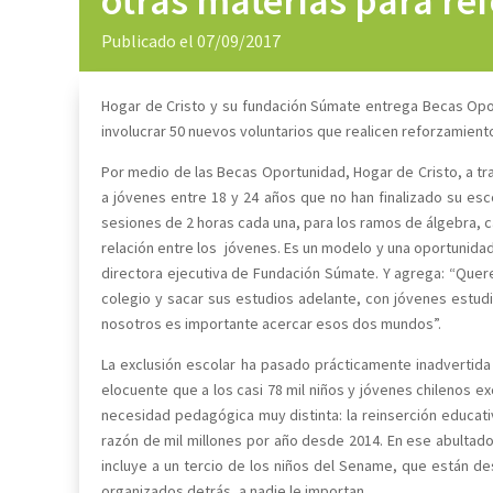
otras materias para r
Publicado el 07/09/2017
Hogar de Cristo y su fundación Súmate entrega Becas Opor
involucrar 50 nuevos voluntarios que realicen reforzamiento
Por medio de las Becas Oportunidad, Hogar de Cristo, a tra
a jóvenes entre 18 y 24 años que no han finalizado su es
sesiones de 2 horas cada una, para los ramos de álgebra, c
relación entre los jóvenes. Es un modelo y una oportunidad
directora ejecutiva de Fundación Súmate. Y agrega: “Quer
colegio y sacar sus estudios adelante, con jóvenes estudi
nosotros es importante acercar esos dos mundos”.
La exclusión escolar ha pasado prácticamente inadvertida e
elocuente que a los casi 78 mil niños y jóvenes chilenos e
necesidad pedagógica muy distinta: la reinserción educati
razón de mil millones por año desde 2014. En ese abultad
incluye a un tercio de los niños del Sename, que están 
organizados detrás, a nadie le importan.