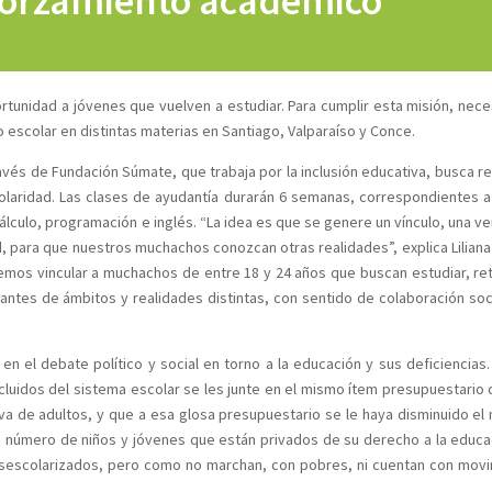
eforzamiento académico
tunidad a jóvenes que vuelven a estudiar. Para cumplir esta misión, nec
 escolar en distintas materias en Santiago, Valparaíso y Conce.
vés de Fundación Súmate, que trabaja por la inclusión educativa, busca re
colaridad. Las clases de ayudantía durarán 6 semanas, correspondientes 
álculo, programación e inglés. “La idea es que se genere un vínculo, una v
, para que nuestros muchachos conozcan otras realidades”, explica Liliana
emos vincular a muchachos de entre 18 y 24 años que buscan estudiar, re
antes de ámbitos y realidades distintas, con sentido de colaboración soci
n el debate político y social en torno a la educación y sus deficiencias.
xcluidos del sistema escolar se les junte en el mismo ítem presupuestario 
va de adultos, y que a esa glosa presupuestario se le haya disminuido el
o número de niños y jóvenes que están privados de su derecho a la educa
desescolarizados, pero como no marchan, con pobres, ni cuentan con mov