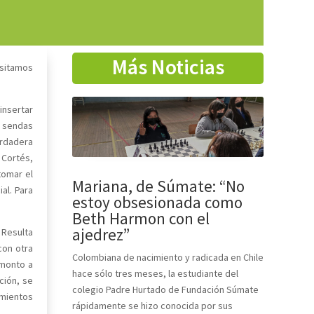
Más Noticias
esitamos
insertar
a sendas
erdadera
 Cortés,
tomar el
Mariana, de Súmate: “No
al. Para
estoy obsesionada como
Beth Harmon con el
ajedrez”
 Resulta
con otra
Colombiana de nacimiento y radicada en Chile
 monto a
hace sólo tres meses, la estudiante del
ción, se
colegio Padre Hurtado de Fundación Súmate
imientos
rápidamente se hizo conocida por sus