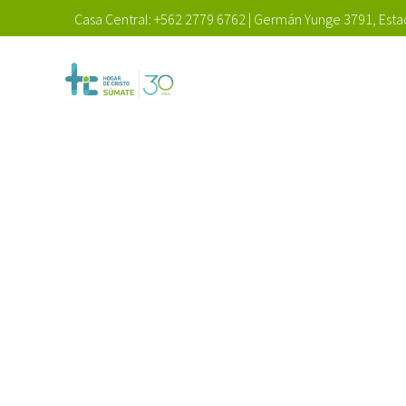
Casa Central:
+562 2779 6762
|
Germán Yunge 3791, Estac