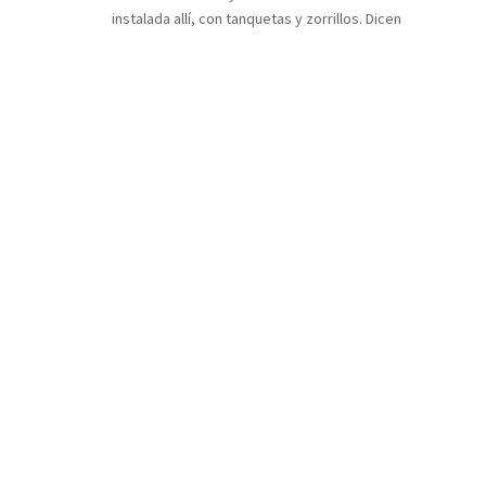
instalada allí, con tanquetas y zorrillos. Dicen
que lo peor es el miedo, que los niños tiritan
cada vez que pasa un helicóptero o un dron
inspeccionando sus escuelas, ceremonias
o...
Colabora
Hazte Socio
Hazte Voluntario
Apadrina a un Estudiante