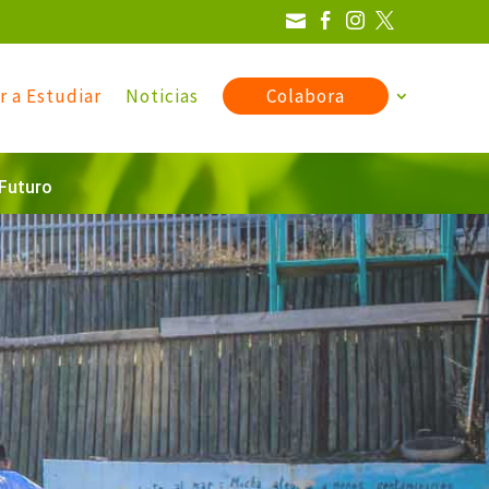




r a Estudiar
Noticias
Colabora
Futuro