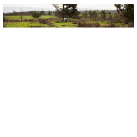
Exclusión Educativa en Tirúa: Otra rama de la creciente
violencia
Cuando estaban creciendo, la policía invadió sus comunidades y desde
entonces está instalada allí, con tanquetas y zorrillos. Dicen que lo
peor es el miedo, que los niños tiritan cada vez que pasa un
helicóptero o un dron inspeccionando sus escuelas, ceremonias o...