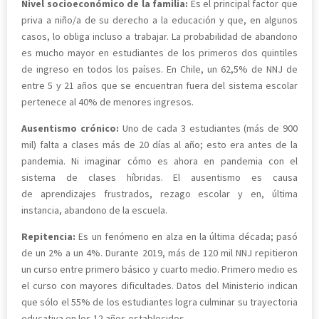
Nivel socioeconómico de la familia:
Es el principal factor que
priva a niño/a de su derecho a la educación y que, en algunos
casos, lo obliga incluso a trabajar. La probabilidad de abandono
es mucho mayor en estudiantes de los primeros dos quintiles
de ingreso en todos los países. En Chile, un 62,5% de NNJ de
entre 5 y 21 años que se encuentran fuera del sistema escolar
pertenece al 40% de menores ingresos.
Ausentismo crónico:
Uno de cada 3 estudiantes (más de 900
mil) falta a clases más de 20 días al año; esto era antes de la
pandemia. Ni imaginar cómo es ahora en pandemia con el
sistema de clases híbridas. El ausentismo es causa
de aprendizajes frustrados, rezago escolar y en, última
instancia, abandono de la escuela.
Repitencia:
Es un fenómeno en alza en la última década; pasó
de un 2% a un 4%. Durante 2019, más de 120 mil NNJ repitieron
un curso entre primero básico y cuarto medio. Primero medio es
el curso con mayores dificultades. Datos del Ministerio indican
que sólo el 55% de los estudiantes logra culminar su trayectoria
educativa en los 12 años establecidos.