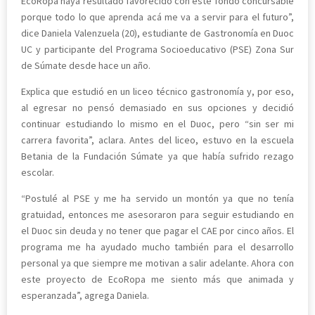
EcoRopa haya resultado favorecido con este fondo concursable
porque todo lo que aprenda acá me va a servir para el futuro”,
dice Daniela Valenzuela (20), estudiante de Gastronomía en Duoc
UC y participante del Programa Socioeducativo (PSE) Zona Sur
de Súmate desde hace un año.
Explica que estudió en un liceo técnico gastronomía y, por eso,
al egresar no pensó demasiado en sus opciones y decidió
continuar estudiando lo mismo en el Duoc, pero “sin ser mi
carrera favorita”, aclara. Antes del liceo, estuvo en la escuela
Betania de la Fundación Súmate ya que había sufrido rezago
escolar.
“Postulé al PSE y me ha servido un montón ya que no tenía
gratuidad, entonces me asesoraron para seguir estudiando en
el Duoc sin deuda y no tener que pagar el CAE por cinco años. El
programa me ha ayudado mucho también para el desarrollo
personal ya que siempre me motivan a salir adelante. Ahora con
este proyecto de EcoRopa me siento más que animada y
esperanzada”, agrega Daniela.