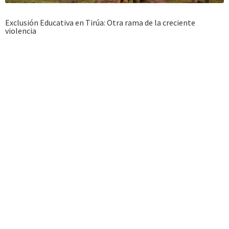
Exclusión Educativa en Tirúa: Otra rama de la creciente
violencia
Cuando estaban creciendo, la policía invadió sus comunidades y desde
entonces está instalada allí, con tanquetas y zorrillos. Dicen que lo
peor es el miedo, que los niños tiritan cada vez que pasa un
helicóptero o un dron inspeccionando sus escuelas, ceremonias o...