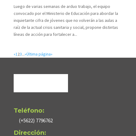
Luego de varias semanas de arduo trabajo, el equipo
convocado por el Ministerio de Educación para abordar la
inquietante cifra de jóvenes que no volverán a las aulas a
raíz de la actual crisis sanitaria y social, propone distintas
líneas de acción para fortalecer a...
«
1
2
3
...
»
Última página»
Teléfono:
(+5622) 7796762
Dirección: