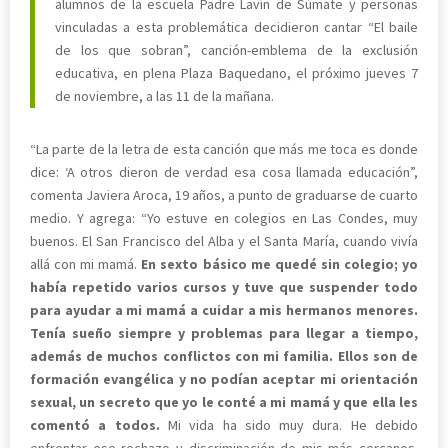
alumnos de la escuela Padre Lavín de Súmate y personas
vinculadas a esta problemática decidieron cantar “El baile
de los que sobran”, canción-emblema de la exclusión
educativa, en plena Plaza Baquedano, el próximo jueves 7
de noviembre, a las 11 de la mañana.
“La parte de la letra de esta canción que más me toca es donde
dice: ‘A otros dieron de verdad esa cosa llamada educación”,
comenta Javiera Aroca, 19 años, a punto de graduarse de cuarto
medio. Y agrega: “Yo estuve en colegios en Las Condes, muy
buenos. El San Francisco del Alba y el Santa María, cuando vivía
allá con mi mamá.
En sexto básico me quedé sin colegio; yo
había repetido varios cursos y tuve que suspender todo
para ayudar a mi mamá a cuidar a mis hermanos menores.
Tenía sueño siempre y problemas para llegar a tiempo,
además de muchos conflictos con mi familia. Ellos son de
formación evangélica y no podían aceptar mi orientación
sexual, un secreto que yo le conté a mi mamá y que ella les
comentó a todos.
Mi vida ha sido muy dura. He debido
enfrentar ese rechazo y discriminación de mis más cercanos.