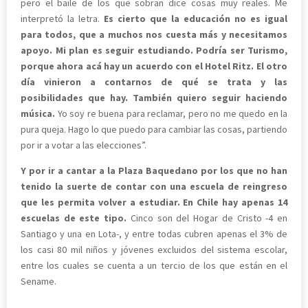
pero el baile de los que sobran dice cosas muy reales. Me
interpretó la letra.
Es cierto que la educación no es igual
para todos, que a muchos nos cuesta más y necesitamos
apoyo. Mi plan es seguir estudiando. Podría ser Turismo,
porque ahora acá hay un acuerdo con el Hotel Ritz. El otro
día vinieron a contarnos de qué se trata y las
posibilidades que hay. También quiero seguir haciendo
música.
Yo soy re buena para reclamar, pero no me quedo en la
pura queja. Hago lo que puedo para cambiar las cosas, partiendo
por ir a votar a las elecciones”.
Y por ir a cantar a la Plaza Baquedano por los que no han
tenido la suerte de contar con una escuela de reingreso
que les permita volver a estudiar. En Chile hay apenas 14
escuelas de este tipo.
Cinco son del Hogar de Cristo -4 en
Santiago y una en Lota-, y entre todas cubren apenas el 3% de
los casi 80 mil niños y jóvenes excluidos del sistema escolar,
entre los cuales se cuenta a un tercio de los que están en el
Sename.